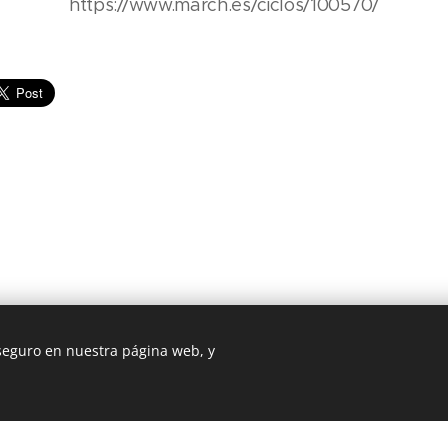
https://www.march.es/ciclos/100570/
 seguro en nuestra página web, y
 Geografía, Universidad Autónoma de Madrid, Madrid, 28049, (+34) 
Creado con
Webnode
Cookies
b fue creada con Webnode.
Crea tu propia web
gratis hoy mismo!