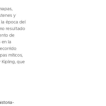
 mapas,
stenes y
 la época del
omo resultado
iento de
 en la
recorrido
pas míticos,
 Kipling, que
storia-