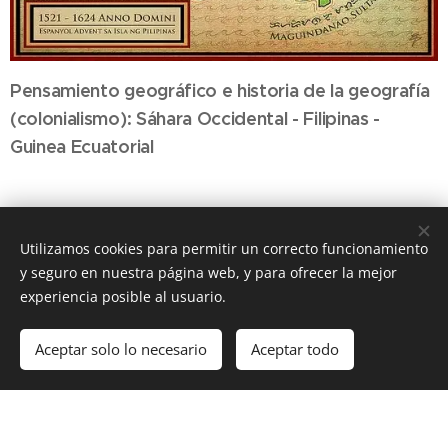
Pensamiento geográfico e historia de la geografía
(colonialismo): Sáhara Occidental - Filipinas -
Guinea Ecuatorial
Utilizamos cookies para permitir un correcto funcionamiento
y seguro en nuestra página web, y para ofrecer la mejor
experiencia posible al usuario.
Dpto. de Geografía, Universidad Autónoma de Madrid, Madrid,
28049, (+34) 914972383
Aceptar solo lo necesario
Aceptar todo
Creado con
Webnode
Cookies
Comenzar
¡Crea tu página web gratis!