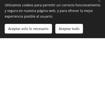
4Cities EUROMASTER
Utilizamos cookies para permitir un correcto funcionamiento
y seguro en nuestra página web, y para ofrecer la mejor
experiencia posible al usuario.
25 aniversario Copernicus - EXPO UAM
Aceptar solo lo necesario
Aceptar todo
Comenzar
¡Crea tu página web gratis!
CIVIS Copernicus sat Summer School
earth online
Copernicus Academy